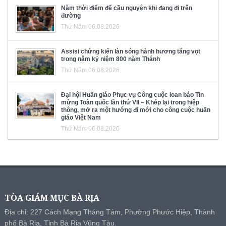
Năm thời điểm để cầu nguyện khi đang đi trên
đường
Thứ Năm 06.08.2026
Assisi chứng kiến làn sóng hành hương tăng vọt
trong năm kỷ niệm 800 năm Thánh
Thứ Năm 06.08.2026
Đại hội Huấn giáo Phục vụ Công cuộc loan báo Tin
mừng Toàn quốc lần thứ VII – Khép lại trong hiệp
thông, mở ra một hướng đi mới cho công cuộc huấn
giáo Việt Nam
Thứ Năm 06.08.2026
TÒA GIÁM MỤC BÀ RỊA
Địa chỉ: 227 Cách Mạng Tháng Tám, Phường Phước Hiệp, Thành
phố Bà Rịa, Tỉnh Bà Rịa Vũng Tàu.