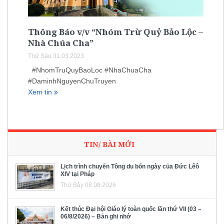
Thông Báo v/v “Nhóm Trừ Quỷ Bảo Lộc –
Nhà Chúa Cha”
Thứ Sáu 31.03.2023
#NhomTruQuyBaoLoc #NhaChuaCha
#DaminhNguyenChuTruyen
Xem tin
TIN/ BÀI MỚI
Lịch trình chuyến Tông du bốn ngày của Đức Lêô
XIV tại Pháp
Thứ Bảy 08.08.2026
Kết thúc Đại hội Giáo lý toàn quốc lần thứ VII (03 –
06/8/2026) – Bản ghi nhớ