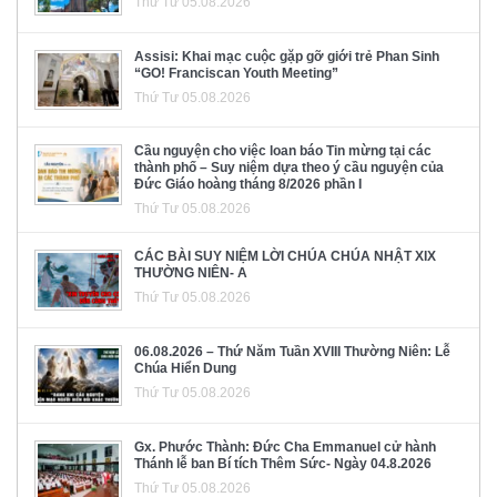
Thứ Tư 05.08.2026
Assisi: Khai mạc cuộc gặp gỡ giới trẻ Phan Sinh
“GO! Franciscan Youth Meeting”
Thứ Tư 05.08.2026
Cầu nguyện cho việc loan báo Tin mừng tại các
thành phố – Suy niệm dựa theo ý cầu nguyện của
Đức Giáo hoàng tháng 8/2026 phần I
Thứ Tư 05.08.2026
CÁC BÀI SUY NIỆM LỜI CHÚA CHÚA NHẬT XIX
THƯỜNG NIÊN- A
Thứ Tư 05.08.2026
06.08.2026 – Thứ Năm Tuần XVIII Thường Niên: Lễ
Chúa Hiển Dung
Thứ Tư 05.08.2026
Gx. Phước Thành: Đức Cha Emmanuel cử hành
Thánh lễ ban Bí tích Thêm Sức- Ngày 04.8.2026
Thứ Tư 05.08.2026