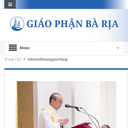
Menu
Trang Chủ
#daminhhoangquochung