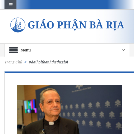
Menu
Trang Chủ
#daihoithanhthethegioi