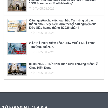
“GO! Franciscan Youth Meeting”
Thứ Tư 05.08.2026
Cầu nguyện cho việc loan báo Tin mừng tại các
thành phố – Suy niệm dựa theo ý cầu nguyện của
Đức Giáo hoàng tháng 8/2026 phần I
Thứ Tư 05.08.2026
CÁC BÀI SUY NIỆM LỜI CHÚA CHÚA NHẬT XIX
THƯỜNG NIÊN- A
Thứ Tư 05.08.2026
06.08.2026 – Thứ Năm Tuần XVIII Thường Niên: Lễ
Chúa Hiển Dung
Thứ Tư 05.08.2026
TÒA GIÁM MỤC BÀ RỊA