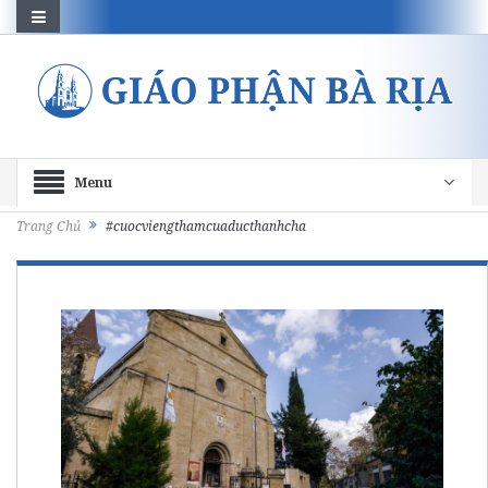
Menu
Trang Chủ
#cuocviengthamcuaducthanhcha