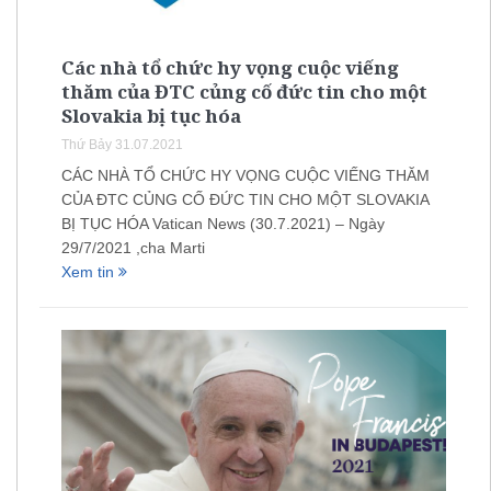
Các nhà tổ chức hy vọng cuộc viếng
thăm của ĐTC củng cố đức tin cho một
Slovakia bị tục hóa
Thứ Bảy 31.07.2021
CÁC NHÀ TỔ CHỨC HY VỌNG CUỘC VIẾNG THĂM
CỦA ĐTC CỦNG CỐ ĐỨC TIN CHO MỘT SLOVAKIA
BỊ TỤC HÓA Vatican News (30.7.2021) – Ngày
29/7/2021 ,cha Marti
Xem tin