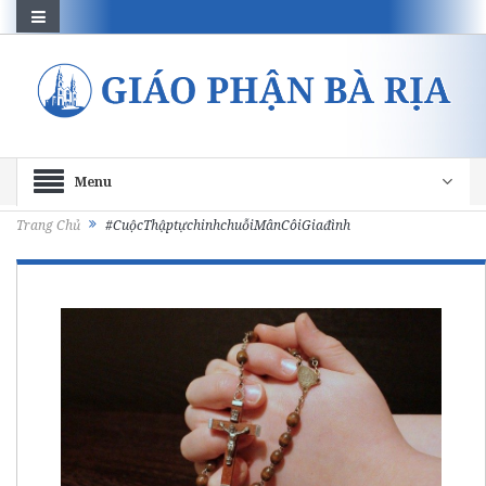
Menu
Trang Chủ
#CuộcThậptựchinhchuỗiMânCôiGiađình