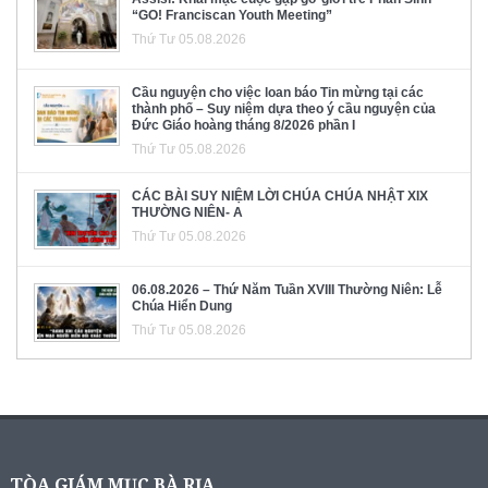
“GO! Franciscan Youth Meeting”
Thứ Tư 05.08.2026
Cầu nguyện cho việc loan báo Tin mừng tại các
thành phố – Suy niệm dựa theo ý cầu nguyện của
Đức Giáo hoàng tháng 8/2026 phần I
Thứ Tư 05.08.2026
CÁC BÀI SUY NIỆM LỜI CHÚA CHÚA NHẬT XIX
THƯỜNG NIÊN- A
Thứ Tư 05.08.2026
06.08.2026 – Thứ Năm Tuần XVIII Thường Niên: Lễ
Chúa Hiển Dung
Thứ Tư 05.08.2026
TÒA GIÁM MỤC BÀ RỊA