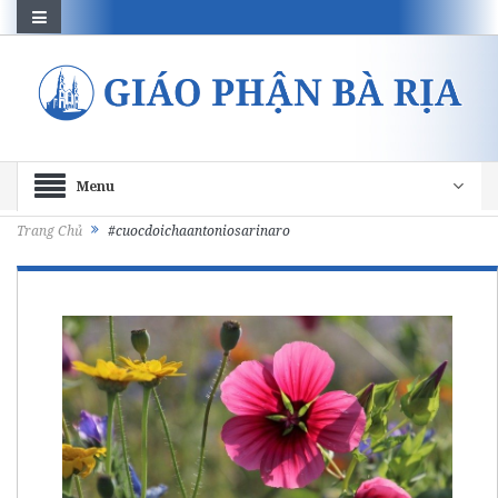
Menu
Trang Chủ
#cuocdoichaantoniosarinaro