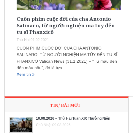
Cuốn phim cuộc đời của cha Antonio
Salinaro, từ người nghiện ma túy đến
tu sĩ Phanxicô
Thứ Hai 01.02.2021
CUỐN PHIM CUỘC ĐỜI CỦA CHA ANTONIO
SALINARO, TỪ NGƯỜI NGHIỆN MA TÚY ĐẾN TU SĨ
PHANXICÔ Vatican News (31.1.2021) – “Từ màu đen
đến màu nâu”, đó là tựa
Xem tin
TIN/ BÀI MỚI
10.08.2026 – Thứ Hai Tuần XIX Thường Niên
Chủ Nhật 09.08.2026