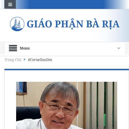
Menu
Trang Chủ
#CorneliusSim