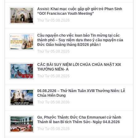
Assisi: Khai mạc cuộc gặp gỡ giới trẻ Phan Sinh
“GO! Franciscan Youth Meeting”
Thứ Tư 05.08.2026
Cầu nguyện cho việc loan báo Tin mừng tại các
thành phố – Suy niệm dựa theo ý cầu nguyện của
Đức Giáo hoàng tháng 8/2026 phần I
Thứ Tư 05.08.2026
CÁC BÀI SUY NIỆM LỜI CHÚA CHÚA NHẬT XIX
THƯỜNG NIÊN- A
Thứ Tư 05.08.2026
06.08.2026 – Thứ Năm Tuần XVIII Thường Niên: Lễ
Chúa Hiển Dung
Thứ Tư 05.08.2026
Gx. Phước Thành: Đức Cha Emmanuel cử hành
Thánh lễ ban Bí tích Thêm Sức- Ngày 04.8.2026
Thứ Tư 05.08.2026