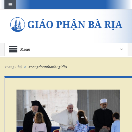
Menu
Trang Chủ
#congdoanthanhEgidio