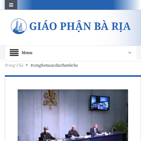
Menu
Trang Chủ
#congbotusacducthanhcha