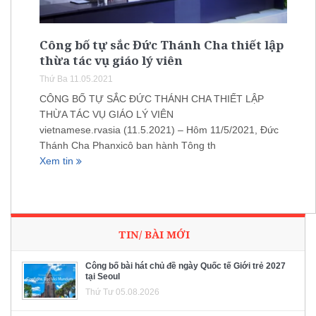
Công bố tự sắc Đức Thánh Cha thiết lập
thừa tác vụ giáo lý viên
Thứ Ba 11.05.2021
CÔNG BỐ TỰ SẮC ĐỨC THÁNH CHA THIẾT LẬP
THỪA TÁC VỤ GIÁO LÝ VIÊN
vietnamese.rvasia (11.5.2021) – Hôm 11/5/2021, Đức
Thánh Cha Phanxicô ban hành Tông th
Xem tin
TIN/ BÀI MỚI
Công bố bài hát chủ đề ngày Quốc tế Giới trẻ 2027
tại Seoul
Thứ Tư 05.08.2026