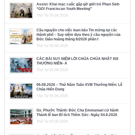
Assisi: Khai mạc cuộc gặp gỡ giới trẻ Phan Sinh
“GO! Franciscan Youth Meeting”
Thứ Tư 05.08.2026
Cầu nguyện cho việc loan báo Tin mừng tại các
thành phố – Suy niệm dựa theo ý cầu nguyện của
Đức Giáo hoàng tháng 8/2026 phần I
Thứ Tư 05.08.2026
CÁC BÀI SUY NIỆM LỜI CHÚA CHÚA NHẬT XIX
THƯỜNG NIÊN- A
Thứ Tư 05.08.2026
06.08.2026 – Thứ Năm Tuần XVIII Thường Niên: Lễ
Chúa Hiển Dung
Thứ Tư 05.08.2026
Gx. Phước Thành: Đức Cha Emmanuel cử hành
Thánh lễ ban Bí tích Thêm Sức- Ngày 04.8.2026
Thứ Tư 05.08.2026