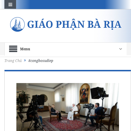
Menu
Trang Chủ
#congbosudiep