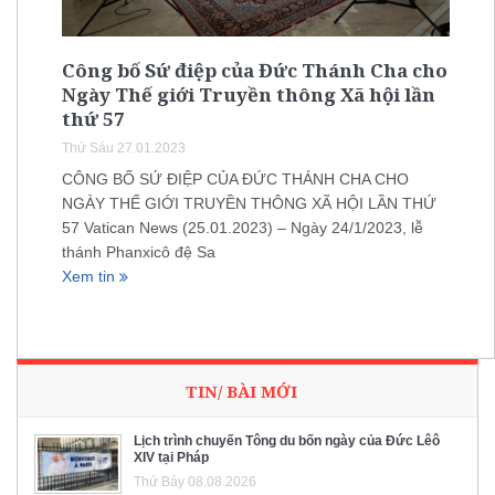
Công bố Sứ điệp của Đức Thánh Cha cho
Ngày Thế giới Truyền thông Xã hội lần
thứ 57
Thứ Sáu 27.01.2023
CÔNG BỐ SỨ ĐIỆP CỦA ĐỨC THÁNH CHA CHO
NGÀY THẾ GIỚI TRUYỀN THÔNG XÃ HỘI LẦN THỨ
57 Vatican News (25.01.2023) – Ngày 24/1/2023, lễ
thánh Phanxicô đệ Sa
Xem tin
TIN/ BÀI MỚI
Lịch trình chuyến Tông du bốn ngày của Đức Lêô
XIV tại Pháp
Thứ Bảy 08.08.2026