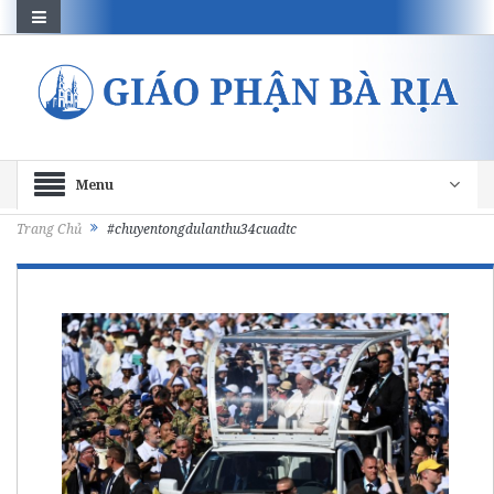
Menu
Trang Chủ
#chuyentongdulanthu34cuadtc