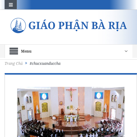
Menu
Trang Chủ
#chucxuanduccha