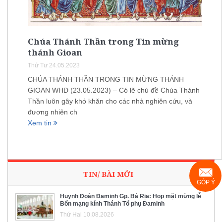
Chúa Thánh Thần trong Tin mừng
thánh Gioan
Thứ Tư 24.05.2023
CHÚA THÁNH THẦN TRONG TIN MỪNG THÁNH
GIOAN WHĐ (23.05.2023) – Có lẽ chủ đề Chúa Thánh
Thần luôn gây khó khăn cho các nhà nghiên cứu, và
đương nhiên ch
Xem tin
TIN/ BÀI MỚI
GÓP Ý
Huynh Đoàn Đaminh Gp. Bà Rịa: Họp mặt mừng lễ
Bổn mạng kính Thánh Tổ phụ Đaminh
Thứ Hai 10.08.2026