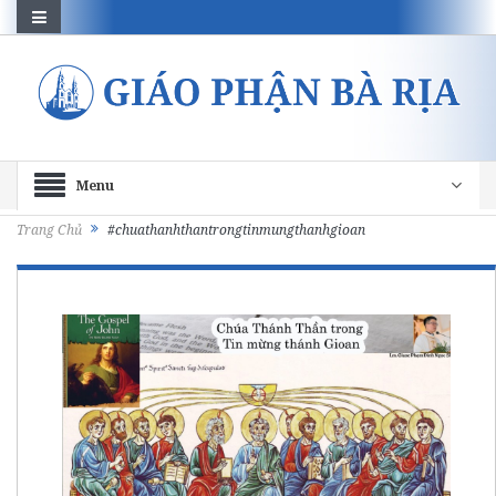
Menu
Trang Chủ
#chuathanhthantrongtinmungthanhgioan