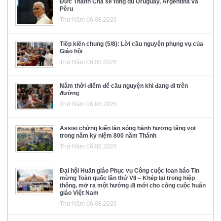
Đức Thánh Cha sẽ tông du Uruguay, Argentina và
Pêru
Thứ Năm 06.08.2026
Tiếp kiến chung (5/8): Lời cầu nguyện phụng vụ của
Giáo hội
Thứ Năm 06.08.2026
Năm thời điểm để cầu nguyện khi đang đi trên
đường
Thứ Năm 06.08.2026
Assisi chứng kiến làn sóng hành hương tăng vọt
trong năm kỷ niệm 800 năm Thánh
Thứ Năm 06.08.2026
Đại hội Huấn giáo Phục vụ Công cuộc loan báo Tin
mừng Toàn quốc lần thứ VII – Khép lại trong hiệp
thông, mở ra một hướng đi mới cho công cuộc huấn
giáo Việt Nam
Thứ Năm 06.08.2026