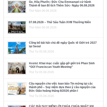
Gx. Hòa Phước: Đức Cha Emmanuel cử hành
Thánh lễ ban Bí tích Thêm Sức- Ngày 06.08.2026
Thứ Năm 06.08.2026
07.08.2026 – Thứ Sáu Tuần XVIII Thường Niên
Thứ Năm 06.08.2026
Công bố bài hát chủ đề ngày Quốc tế Giới trẻ 2027
tại Seoul
Thứ Tư 05.08.2026
Assisi: Khai mạc cuộc gặp gỡ giới trẻ Phan Sinh
“GO! Franciscan Youth Meeting”
Thứ Tư 05.08.2026
Cầu nguyện cho việc loan báo Tin mừng tại các
thành phố – Suy niệm dựa theo ý cầu nguyện của
Đức Giáo hoàng tháng 8/2026 phần I
Thứ Tư 05.08.2026
CÁC BÀI SUY NIỆM LỜI CHÚA CHÚA NHẬT XIX