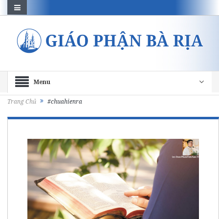
Menu
Trang Chủ
#chuahienra