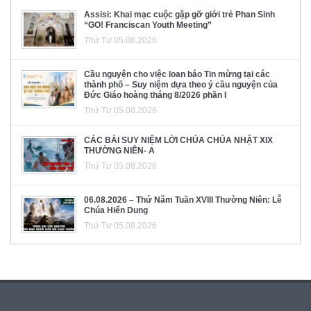
Assisi: Khai mạc cuộc gặp gỡ giới trẻ Phan Sinh
“GO! Franciscan Youth Meeting”
Thứ Tư 05.08.2026
Cầu nguyện cho việc loan báo Tin mừng tại các
thành phố – Suy niệm dựa theo ý cầu nguyện của
Đức Giáo hoàng tháng 8/2026 phần I
Thứ Tư 05.08.2026
CÁC BÀI SUY NIỆM LỜI CHÚA CHÚA NHẬT XIX
THƯỜNG NIÊN- A
Thứ Tư 05.08.2026
06.08.2026 – Thứ Năm Tuần XVIII Thường Niên: Lễ
Chúa Hiển Dung
Thứ Tư 05.08.2026