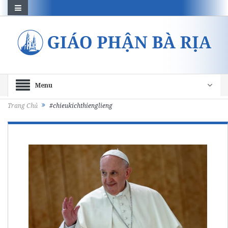
Menu
Trang Chủ
#chieukichthienglieng