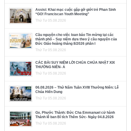
Assisi: Khai mạc cuộc gặp gỡ giới trẻ Phan Sinh
“GO! Franciscan Youth Meeting”
Thứ Tư 05.08.2026
Cầu nguyện cho việc loan báo Tin mừng tại các
thành phố – Suy niệm dựa theo ý cầu nguyện của
Đức Giáo hoàng tháng 8/2026 phần I
Thứ Tư 05.08.2026
CÁC BÀI SUY NIỆM LỜI CHÚA CHÚA NHẬT XIX
THƯỜNG NIÊN- A
Thứ Tư 05.08.2026
06.08.2026 – Thứ Năm Tuần XVIII Thường Niên: Lễ
Chúa Hiển Dung
Thứ Tư 05.08.2026
Gx. Phước Thành: Đức Cha Emmanuel cử hành
Thánh lễ ban Bí tích Thêm Sức- Ngày 04.8.2026
Thứ Tư 05.08.2026