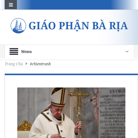
Menu
Trang Chủ
#chientranh