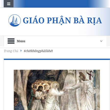
Menu
Trang Chủ
#chếtkhôngphảilàhết