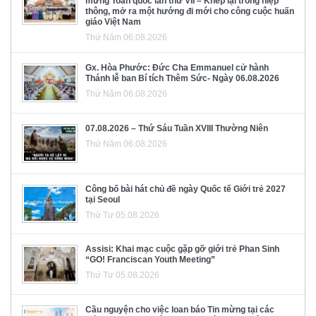
mừng Toàn quốc lần thứ VII – Khép lại trong hiệp
thông, mở ra một hướng đi mới cho công cuộc huấn
giáo Việt Nam
Thứ Năm 06.08.2026
Gx. Hòa Phước: Đức Cha Emmanuel cử hành
Thánh lễ ban Bí tích Thêm Sức- Ngày 06.08.2026
Thứ Năm 06.08.2026
07.08.2026 – Thứ Sáu Tuần XVIII Thường Niên
Thứ Năm 06.08.2026
Công bố bài hát chủ đề ngày Quốc tế Giới trẻ 2027
tại Seoul
Thứ Tư 05.08.2026
Assisi: Khai mạc cuộc gặp gỡ giới trẻ Phan Sinh
“GO! Franciscan Youth Meeting”
Thứ Tư 05.08.2026
Cầu nguyện cho việc loan báo Tin mừng tại các