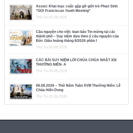
Assisi: Khai mạc cuộc gặp gỡ giới trẻ Phan Sinh
“GO! Franciscan Youth Meeting”
Thứ Tư 05.08.2026
Cầu nguyện cho việc loan báo Tin mừng tại các
thành phố – Suy niệm dựa theo ý cầu nguyện của
Đức Giáo hoàng tháng 8/2026 phần I
Thứ Tư 05.08.2026
CÁC BÀI SUY NIỆM LỜI CHÚA CHÚA NHẬT XIX
THƯỜNG NIÊN- A
Thứ Tư 05.08.2026
06.08.2026 – Thứ Năm Tuần XVIII Thường Niên: Lễ
Chúa Hiển Dung
Thứ Tư 05.08.2026