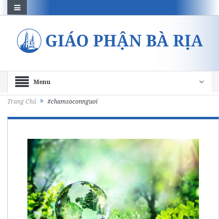
Menu
Trang Chủ
#chamsoconnguoi