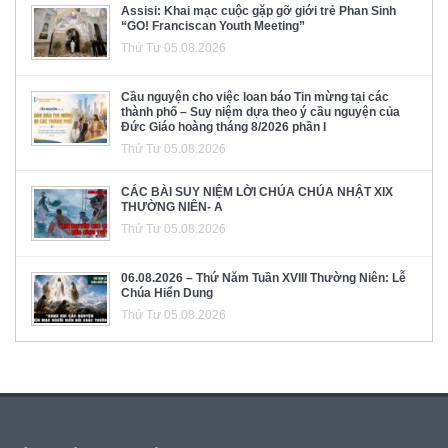
Assisi: Khai mạc cuộc gặp gỡ giới trẻ Phan Sinh
“GO! Franciscan Youth Meeting”
Thứ Tư 05.08.2026
Cầu nguyện cho việc loan báo Tin mừng tại các
thành phố – Suy niệm dựa theo ý cầu nguyện của
Đức Giáo hoàng tháng 8/2026 phần I
Thứ Tư 05.08.2026
CÁC BÀI SUY NIỆM LỜI CHÚA CHÚA NHẬT XIX
THƯỜNG NIÊN- A
Thứ Tư 05.08.2026
06.08.2026 – Thứ Năm Tuần XVIII Thường Niên: Lễ
Chúa Hiển Dung
Thứ Tư 05.08.2026