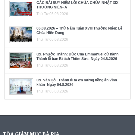
CÁC BÀI SUY NIỆM LỜI CHÚA CHÚA NHẬT XIX
THƯỜNG NIÊN- A
Thứ Tư 05.08.2026
06.08.2026 – Thứ Năm Tuần XVIII Thường Niên: Lễ
Chúa Hiển Dung
Thứ Tư 05.08.2026
Gx. Phước Thành: Đức Cha Emmanuel cử hành
Thánh lễ ban Bí tích Thêm Sức- Ngày 04.8.2026
Thứ Tư 05.08.2026
Gx. Văn Côi: Thánh lễ tạ ơn mừng hồng ân Vĩnh
khấn- Ngày 04.8.2026
Thứ Tư 05.08.2026
TÒA GIÁM MỤC BÀ RỊA