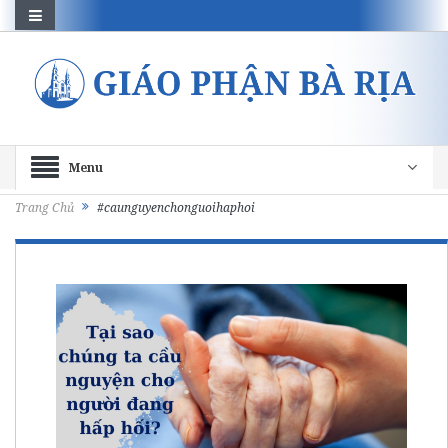
Menu
Trang Chủ
#caunguyenchonguoihaphoi