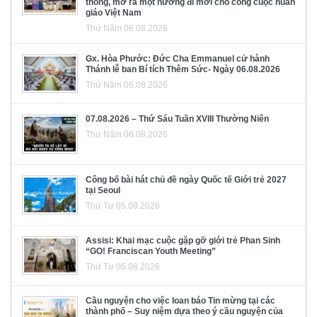
thông, mở ra một hướng đi mới cho công cuộc huấn
giáo Việt Nam
Thứ Năm 06.08.2026
Gx. Hòa Phước: Đức Cha Emmanuel cử hành
Thánh lễ ban Bí tích Thêm Sức- Ngày 06.08.2026
Thứ Năm 06.08.2026
07.08.2026 – Thứ Sáu Tuần XVIII Thường Niên
Thứ Năm 06.08.2026
Công bố bài hát chủ đề ngày Quốc tế Giới trẻ 2027
tại Seoul
Thứ Tư 05.08.2026
Assisi: Khai mạc cuộc gặp gỡ giới trẻ Phan Sinh
“GO! Franciscan Youth Meeting”
Thứ Tư 05.08.2026
Cầu nguyện cho việc loan báo Tin mừng tại các
thành phố – Suy niệm dựa theo ý cầu nguyện của