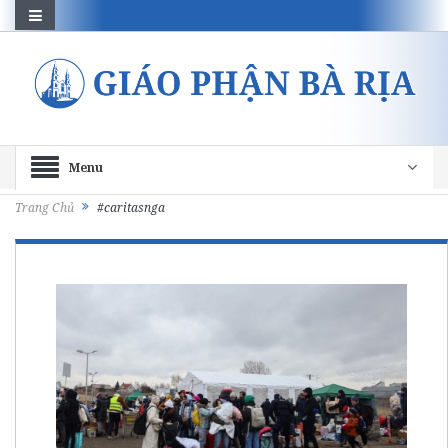
Menu
Trang Chủ
#caritasnga