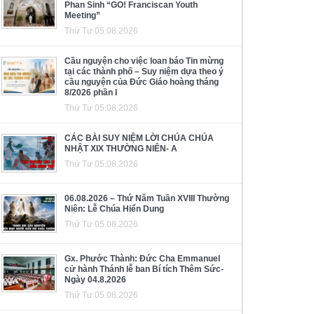
Phan Sinh “GO! Franciscan Youth
Meeting”
Thứ Tư 05.08.2026
Cầu nguyện cho việc loan báo Tin mừng
tại các thành phố – Suy niệm dựa theo ý
cầu nguyện của Đức Giáo hoàng tháng
8/2026 phần I
Thứ Tư 05.08.2026
CÁC BÀI SUY NIỆM LỜI CHÚA CHÚA
NHẬT XIX THƯỜNG NIÊN- A
Thứ Tư 05.08.2026
06.08.2026 – Thứ Năm Tuần XVIII Thường
Niên: Lễ Chúa Hiển Dung
Thứ Tư 05.08.2026
Gx. Phước Thành: Đức Cha Emmanuel
cử hành Thánh lễ ban Bí tích Thêm Sức-
Ngày 04.8.2026
Thứ Tư 05.08.2026