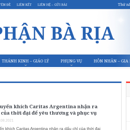
Thứ nă
YÊN ĐỀ
LIÊN KẾT
LIÊN HỆ – GỬI BÀI
THÁNH KINH – GIÁO LÝ
PHỤNG VỤ
HÔN NHÂN – GIA
uyến khích Caritas Argentina nhận ra
 của thời đại để yêu thương và phục vụ
.08.2021
n khích Caritas Argentina nhận ra dấu chỉ của thời đại