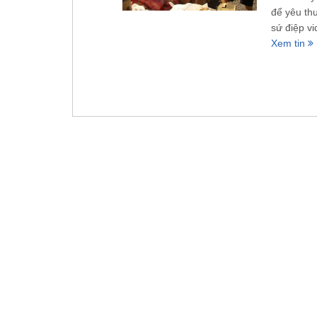
để yêu th
sứ điệp vi
Xem tin