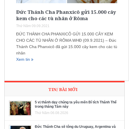
Đức Thánh Cha Phanxicô gửi 15.000 cây
kem cho các tù nhân ở Rôma
Thứ Năm 09.09.2021
ĐỨC THÁNH CHA PHANXICÔ GỬI 15.000 CÂY KEM
CHO CÁC TÙ NHÂN Ở RÔMA WHĐ (09.9.2021) – Đức
Thánh Cha Phanxicô đã gửi 15.000 cây kem cho các tù
nhân
Xem tin
TIN/ BÀI MỚI
5 vị thánh dạy chúng ta yêu mến Bí tích Thánh Thể
trong tháng Tám này
Thứ Năm 06.08.2026
Đức Thánh Cha sẽ tông du Uruguay, Argentina và