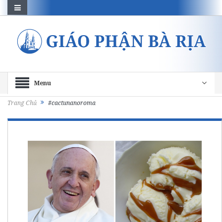
Menu
Trang Chủ
#cactunanoroma