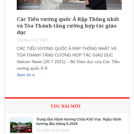
Các Tiểu vương quốc Ả Rập Thống nhất
và Tòa Thánh tăng cường hợp tác giáo
dục
Thứ Ba 20.07.2021
CÁC TIỂU VƯƠNG QUỐC Ả RẬP THỐNG NHẤT VÀ
TÒA THÁNH TĂNG CƯỜNG HỢP TÁC GIÁO DỤC
Vatican News (20.7.2021) – Bộ Giáo dục của Các Tiểu
vương quốc Ả R
Xem tin
TIN/ BÀI MỚI
Trung tâm Hành hương Chúa Kitô Vua: Ngày hành
hương đầu tháng 8.2026
Thứ Bảy 08.08.2026