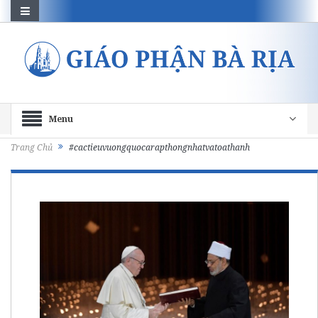
Menu
Trang Chủ
#cactieuvuongquocarapthongnhatvatoathanh