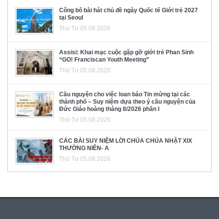
Công bố bài hát chủ đề ngày Quốc tế Giới trẻ 2027
tại Seoul
Thứ Tư 05.08.2026
Assisi: Khai mạc cuộc gặp gỡ giới trẻ Phan Sinh
“GO! Franciscan Youth Meeting”
Thứ Tư 05.08.2026
Cầu nguyện cho việc loan báo Tin mừng tại các
thành phố – Suy niệm dựa theo ý cầu nguyện của
Đức Giáo hoàng tháng 8/2026 phần I
Thứ Tư 05.08.2026
CÁC BÀI SUY NIỆM LỜI CHÚA CHÚA NHẬT XIX
THƯỜNG NIÊN- A
Thứ Tư 05.08.2026