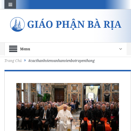
Menu
Trang Chủ
#cacthanhvienvanhanvienbotruyenthong