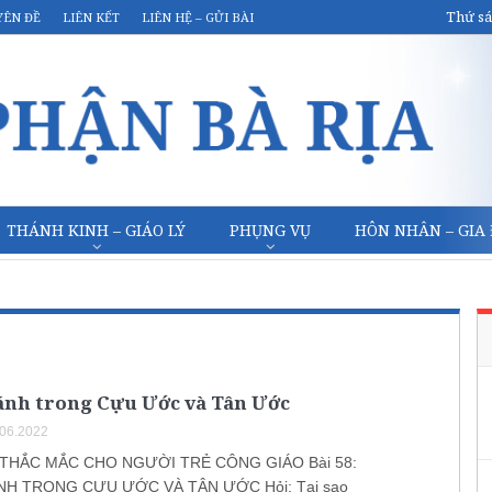
Thứ sá
YÊN ĐỀ
LIÊN KẾT
LIÊN HỆ – GỬI BÀI
THÁNH KINH – GIÁO LÝ
PHỤNG VỤ
HÔN NHÂN – GIA
ánh trong Cựu Ước và Tân Ước
.06.2022
 THẮC MẮC CHO NGƯỜI TRẺ CÔNG GIÁO Bài 58:
NH TRONG CỰU ƯỚC VÀ TÂN ƯỚC Hỏi: Tại sao