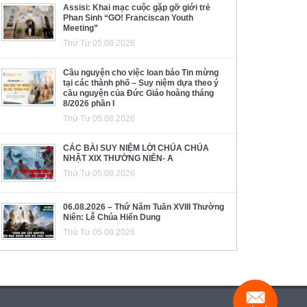
Assisi: Khai mạc cuộc gặp gỡ giới trẻ
Phan Sinh “GO! Franciscan Youth
Meeting”
Thứ Tư 05.08.2026
Cầu nguyện cho việc loan báo Tin mừng
tại các thành phố – Suy niệm dựa theo ý
cầu nguyện của Đức Giáo hoàng tháng
8/2026 phần I
Thứ Tư 05.08.2026
CÁC BÀI SUY NIỆM LỜI CHÚA CHÚA
NHẬT XIX THƯỜNG NIÊN- A
Thứ Tư 05.08.2026
06.08.2026 – Thứ Năm Tuần XVIII Thường
Niên: Lễ Chúa Hiển Dung
Thứ Tư 05.08.2026