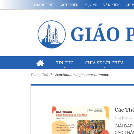
TRANG CHỦ
GIỚI THIỆU
MỤC VỤ
VĂN KIỆN
CHU
TIN TỨC
CHIA SẺ LỜI CHÚA
Trang Chủ
#cacthanhtrongcuuuocvatanuoc
Các Th
Thứ Hai 27
GIẢI ĐÁP
CÁC THÁ