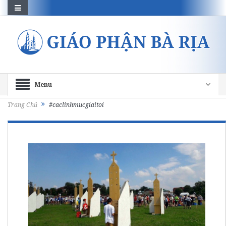
Menu
Trang Chủ
#caclinhmucgiaitoi