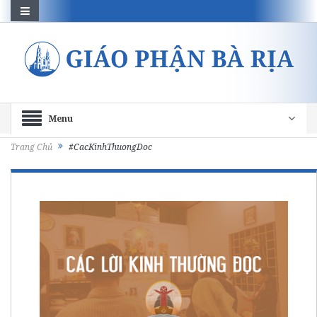
Menu
Trang Chủ
#CacKinhThuongDoc