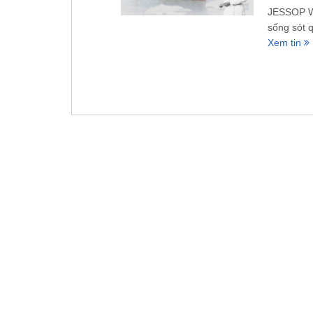
JESSOP WH
sống sót q
Xem tin