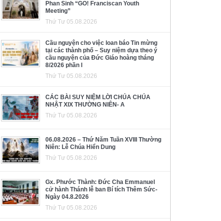
Phan Sinh “GO! Franciscan Youth
Meeting”
Thứ Tư 05.08.2026
Cầu nguyện cho việc loan báo Tin mừng
tại các thành phố – Suy niệm dựa theo ý
cầu nguyện của Đức Giáo hoàng tháng
8/2026 phần I
Thứ Tư 05.08.2026
CÁC BÀI SUY NIỆM LỜI CHÚA CHÚA
NHẬT XIX THƯỜNG NIÊN- A
Thứ Tư 05.08.2026
06.08.2026 – Thứ Năm Tuần XVIII Thường
Niên: Lễ Chúa Hiển Dung
Thứ Tư 05.08.2026
Gx. Phước Thành: Đức Cha Emmanuel
cử hành Thánh lễ ban Bí tích Thêm Sức-
Ngày 04.8.2026
Thứ Tư 05.08.2026