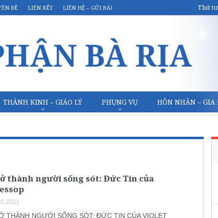
Thứ tư
YÊN ĐỀ
LIÊN KẾT
LIÊN HỆ – GỬI BÀI
THÁNH KINH – GIÁO LÝ
PHỤNG VỤ
HÔN NHÂN – GIA
ở thành người sống sót: Đức Tin của
Jessop
02.2021
Ở THÀNH NGƯỜI SỐNG SÓT: ĐỨC TIN CỦA VIOLET