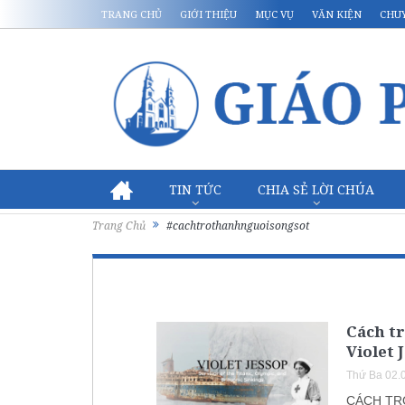
TRANG CHỦ
GIỚI THIỆU
MỤC VỤ
VĂN KIỆN
CHU
TIN TỨC
CHIA SẺ LỜI CHÚA
Trang Chủ
#cachtrothanhnguoisongsot
Cách tr
Violet 
Thứ Ba 02.
CÁCH TR