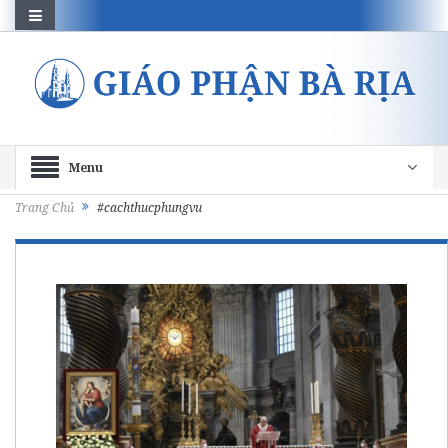
Menu
Trang Chủ
#cachthucphungvu