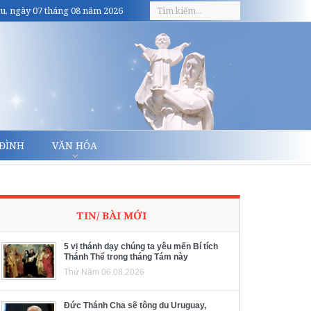
u, ngày 07 tháng 08 năm 2026
 ĐÌNH
VĂN HÓA
TIN/ BÀI MỚI
5 vị thánh dạy chúng ta yêu mến Bí tích
Thánh Thể trong tháng Tám này
Thứ Năm 06.08.2026
Đức Thánh Cha sẽ tông du Uruguay,