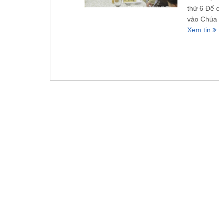
thứ 6 Để 
vào Chúa 
Xem tin