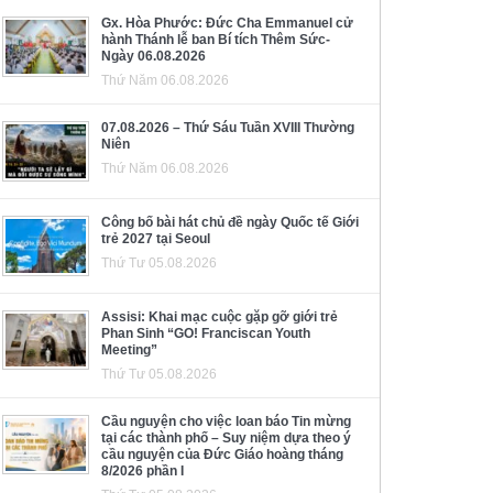
Gx. Hòa Phước: Đức Cha Emmanuel cử
hành Thánh lễ ban Bí tích Thêm Sức-
Ngày 06.08.2026
Thứ Năm 06.08.2026
07.08.2026 – Thứ Sáu Tuần XVIII Thường
Niên
Thứ Năm 06.08.2026
Công bố bài hát chủ đề ngày Quốc tế Giới
trẻ 2027 tại Seoul
Thứ Tư 05.08.2026
Assisi: Khai mạc cuộc gặp gỡ giới trẻ
Phan Sinh “GO! Franciscan Youth
Meeting”
Thứ Tư 05.08.2026
Cầu nguyện cho việc loan báo Tin mừng
tại các thành phố – Suy niệm dựa theo ý
cầu nguyện của Đức Giáo hoàng tháng
8/2026 phần I