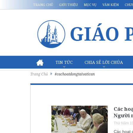
TRANG CHỦ
GIỚI THIỆU
MỤC VỤ
VĂN KIỆN
CHU
TIN TỨC
CHIA SẺ LỜI CHÚA
Trang Chủ
#cachoatdongtaivatican
Các hoạ
Người 
Thứ Năm 10
Các hoạt 