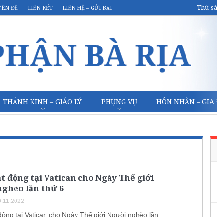
Thứ sá
YÊN ĐỀ
LIÊN KẾT
LIÊN HỆ – GỬI BÀI
THÁNH KINH – GIÁO LÝ
PHỤNG VỤ
HÔN NHÂN – GIA
t động tại Vatican cho Ngày Thế giới
nghèo lần thứ 6
.11.2022
động tại Vatican cho Ngày Thế giới Người nghèo lần