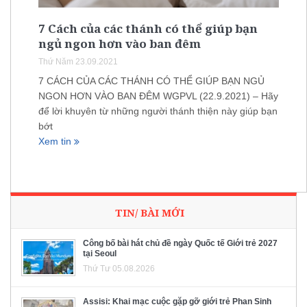
7 Cách của các thánh có thể giúp bạn
ngủ ngon hơn vào ban đêm
Thứ Năm 23.09.2021
7 CÁCH CỦA CÁC THÁNH CÓ THỂ GIÚP BẠN NGỦ
NGON HƠN VÀO BAN ĐÊM WGPVL (22.9.2021) – Hãy
để lời khuyên từ những người thánh thiện này giúp bạn
bớt
Xem tin
TIN/ BÀI MỚI
Công bố bài hát chủ đề ngày Quốc tế Giới trẻ 2027
tại Seoul
Thứ Tư 05.08.2026
Assisi: Khai mạc cuộc gặp gỡ giới trẻ Phan Sinh