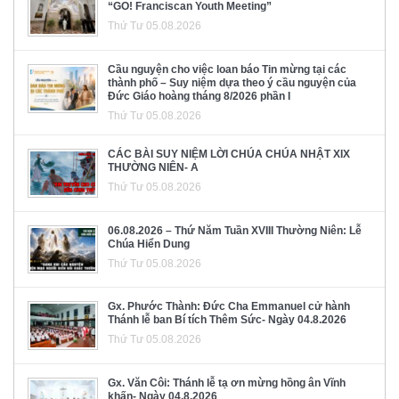
“GO! Franciscan Youth Meeting”
Thứ Tư 05.08.2026
Cầu nguyện cho việc loan báo Tin mừng tại các
thành phố – Suy niệm dựa theo ý cầu nguyện của
Đức Giáo hoàng tháng 8/2026 phần I
Thứ Tư 05.08.2026
CÁC BÀI SUY NIỆM LỜI CHÚA CHÚA NHẬT XIX
THƯỜNG NIÊN- A
Thứ Tư 05.08.2026
06.08.2026 – Thứ Năm Tuần XVIII Thường Niên: Lễ
Chúa Hiển Dung
Thứ Tư 05.08.2026
Gx. Phước Thành: Đức Cha Emmanuel cử hành
Thánh lễ ban Bí tích Thêm Sức- Ngày 04.8.2026
Thứ Tư 05.08.2026
Gx. Văn Côi: Thánh lễ tạ ơn mừng hồng ân Vĩnh
khấn- Ngày 04.8.2026