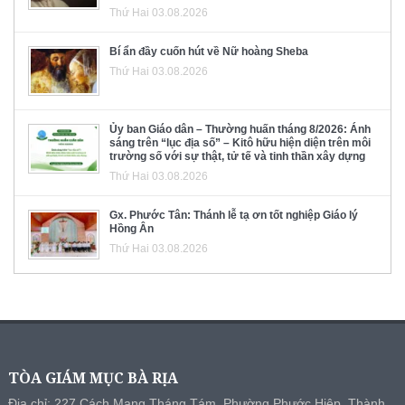
Thứ Hai 03.08.2026
Bí ẩn đầy cuốn hút về Nữ hoàng Sheba
Thứ Hai 03.08.2026
Ủy ban Giáo dân – Thường huấn tháng 8/2026: Ánh
sáng trên “lục địa số” – Kitô hữu hiện diện trên môi
trường số với sự thật, tử tế và tinh thần xây dựng
Thứ Hai 03.08.2026
Gx. Phước Tân: Thánh lễ tạ ơn tốt nghiệp Giáo lý
Hồng Ân
Thứ Hai 03.08.2026
TÒA GIÁM MỤC BÀ RỊA
Địa chỉ: 227 Cách Mạng Tháng Tám, Phường Phước Hiệp, Thành