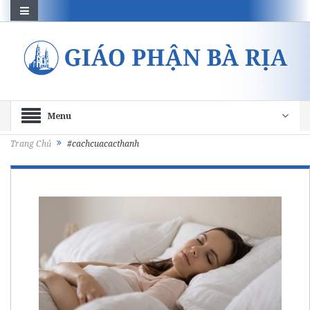
Menu
Trang Chủ
#cachcuacacthanh