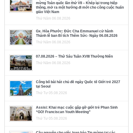
mừng Toàn quốc lần thứ VII – Khép lại trong hiệp
thông, mở ra một hướng đi mới cho công cuộc huấn
giáo Việt Nam
Thứ Năm 06.08.2026
Gx. Hòa Phước: Đức Cha Emmanuel cử hành
Thánh lễ ban Bí tích Thêm Sức- Ngày 06.08.2026
Thứ Năm 06.08.2026
07.08.2026 – Thứ Sáu Tuần XVIII Thường Niên
Thứ Năm 06.08.2026
Công bố bài hát chủ đề ngày Quốc tế Giới trẻ 2027
tại Seoul
Thứ Tư 05.08.2026
Assisi: Khai mạc cuộc gặp gỡ giới trẻ Phan Sinh
“GO! Franciscan Youth Meeting”
Thứ Tư 05.08.2026
Cầu nguyện cho việc loan báo Tin mừng tại các