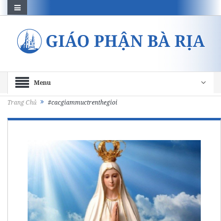
Menu
Trang Chủ
#cacgiammuctrenthegioi