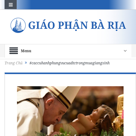
Menu
Trang Chủ
#caccuhanhphungvucuadtctrongmuagiangsinh