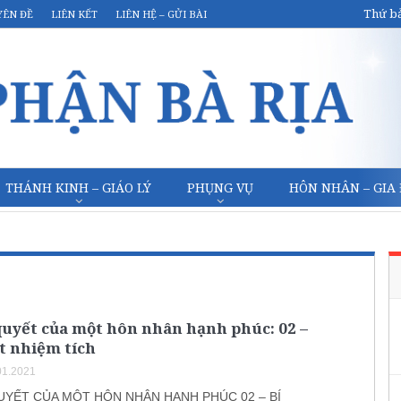
Thứ bả
YÊN ĐỀ
LIÊN KẾT
LIÊN HỆ – GỬI BÀI
THÁNH KINH – GIÁO LÝ
PHỤNG VỤ
HÔN NHÂN – GIA
quyết của một hôn nhân hạnh phúc: 02 –
t nhiệm tích
01.2021
UYẾT CỦA MỘT HÔN NHÂN HẠNH PHÚC 02 – BÍ