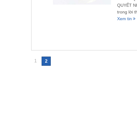
QUYẾT NH
trong lời 
Xem tin
1
2