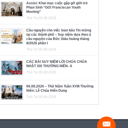
Assisi: Khai mạc cuộc gặp gỡ giới trẻ
Phan Sinh “GO! Franciscan Youth
Meeting”
Thứ Tư 05.08.2026
Cầu nguyện cho việc loan báo Tin mừng
tại các thành phố – Suy niệm dựa theo ý
cầu nguyện của Đức Giáo hoàng tháng
8/2026 phần I
Thứ Tư 05.08.2026
CÁC BÀI SUY NIỆM LỜI CHÚA CHÚA
NHẬT XIX THƯỜNG NIÊN- A
Thứ Tư 05.08.2026
06.08.2026 – Thứ Năm Tuần XVIII Thường
Niên: Lễ Chúa Hiển Dung
Thứ Tư 05.08.2026