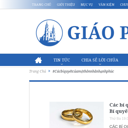
TRANG CHỦ
GIỚI THIỆU
MỤC VỤ
VĂN KIỆN
CHU
TIN TỨC
CHIA SẺ LỜI CHÚA
Trang Chủ
#Cácbíquyếtcủamộthônnhânhạnhphúc
Các bí 
Bí quyế
Thứ Ba 19.
CÁC BÍ Q