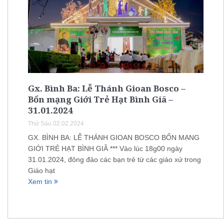
Gx. Bình Ba: Lễ Thánh Gioan Bosco –
Bổn mạng Giới Trẻ Hạt Bình Giã –
31.01.2024
Thứ Sáu 02.02.2024
GX. BÌNH BA: LỄ THÁNH GIOAN BOSCO BỔN MẠNG
GIỚI TRẺ HẠT BÌNH GIÃ *** Vào lúc 18g00 ngày
31.01.2024, đông đảo các bạn trẻ từ các giáo xứ trong
Giáo hạt
Xem tin