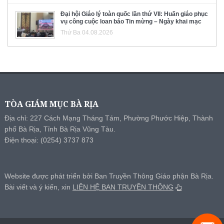
Đại hội Giáo lý toàn quốc lần thứ VII: Huấn giáo phục
vụ công cuộc loan báo Tin mừng – Ngày khai mạc
Thứ Ba 04.08.2026
TÒA GIÁM MỤC BÀ RỊA
Địa chỉ: 227 Cách Mạng Tháng Tám, Phường Phước Hiệp, Thành
phố Bà Rịa, Tỉnh Bà Rịa Vũng Tàu.
Điện thoại: (0254) 3737 873
Website được phát triển bởi Ban Truyền Thông Giáo phận Bà Rịa.
Bài viết và ý kiến, xin
LIÊN HỆ BAN TRUYỀN THÔNG