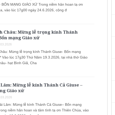
– BỔN MẠNG GIÁO XỨ Trong niềm hân hoan tạ ơn
a, vào lúc 17g00 ngày 24.6.2026, cộng đ
nh Châu: Mừng lễ trọng kính Thánh
 Bổn mạng Giáo xứ
.03.2026
Châu: Mừng lễ trọng kính Thánh Giuse- Bổn mạng
** Vào lúc 17g30 Thứ Năm 19.3.2026, tại nhà thờ Giáo
hâu- hạt Bình Giã, Cha
 Lâm: Mừng lễ kính Thánh Cả Giuse –
ng Giáo xứ
.03.2026
ải Lâm: Mừng lễ kính Thánh Cả Giuse– Bổn mạng
rong niềm hân hoan và tâm tình tạ ơn Thiên Chúa, vào