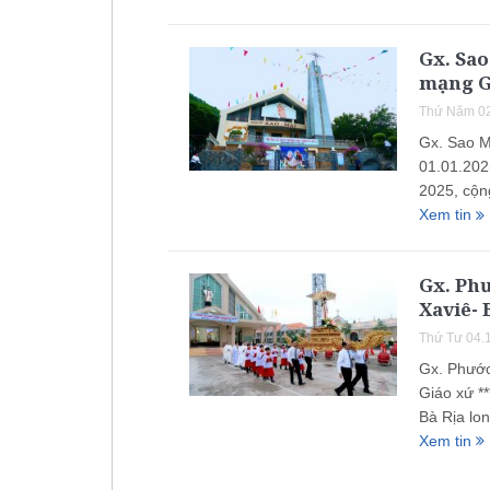
Gx. Sao
mạng Gi
Thứ Năm 02
Gx. Sao M
01.01.202
2025, cộn
Xem tin
Gx. Ph
Xaviê-
Thứ Tư 04.
Gx. Phước
Giáo xứ *
Bà Rịa lo
Xem tin