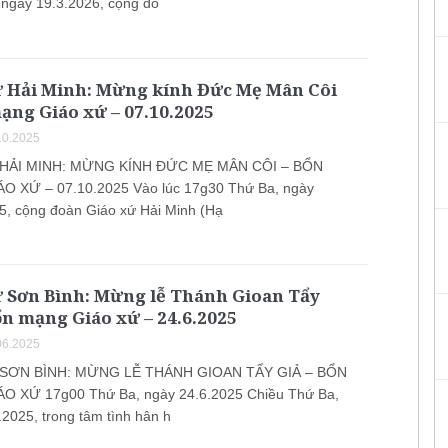
 ngày 19.3.2026, cộng đo
ứ Hải Minh: Mừng kính Đức Mẹ Mân Côi
ạng Giáo xứ – 07.10.2025
10.2025
HẢI MINH: MỪNG KÍNH ĐỨC MẸ MÂN CÔI – BỔN
O XỨ – 07.10.2025 Vào lúc 17g30 Thứ Ba, ngày
5, cộng đoàn Giáo xứ Hải Minh (Hạ
ứ Sơn Bình: Mừng lễ Thánh Gioan Tẩy
ổn mạng Giáo xứ – 24.6.2025
06.2025
SƠN BÌNH: MỪNG LỄ THÁNH GIOAN TẨY GIẢ – BỔN
O XỨ 17g00 Thứ Ba, ngày 24.6.2025 Chiều Thứ Ba,
.2025, trong tâm tình hân h