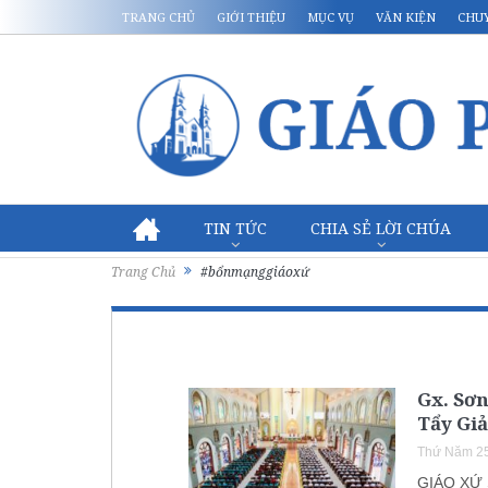
TRANG CHỦ
GIỚI THIỆU
MỤC VỤ
VĂN KIỆN
CHU
TIN TỨC
CHIA SẺ LỜI CHÚA
Trang Chủ
#bổnmạnggiáoxứ
Gx. Sơn
Tẩy Giả
Thứ Năm 25
GIÁO XỨ