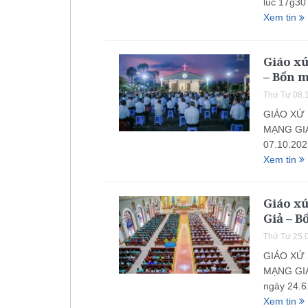
lúc 17g30
Xem tin
Giáo x
– Bổn m
Thứ Tư 08.
GIÁO XỨ 
MẠNG GIÁ
07.10.202
Xem tin
Giáo x
Giả – B
Thứ Tư 25.
GIÁO XỨ 
MẠNG GIÁ
ngày 24.6
Xem tin