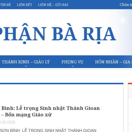
Chúa n
YÊN ĐỀ
LIÊN KẾT
LIÊN HỆ – GỬI BÀI
THÁNH KINH – GIÁO LÝ
PHỤNG VỤ
HÔN NHÂN – GIA
 Bình: Lễ trọng Sinh nhật Thánh Gioan
 – Bổn mạng Giáo xứ
.06.2026
 SƠN BÌNH: LỄ TRỌNG SINH NHẬT THÁNH GIOAN