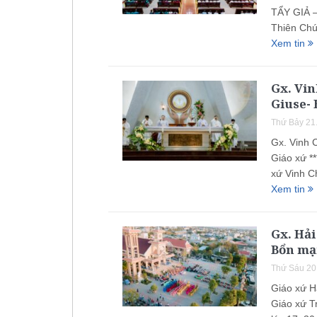
TẨY GIẢ 
Thiên Chú
Xem tin
Gx. Vi
Giuse-
Thứ Bảy 21
Gx. Vinh 
Giáo xứ *
xứ Vinh C
Xem tin
Gx. Hải
Bổn mạ
Thứ Sáu 20
Giáo xứ H
Giáo xứ T