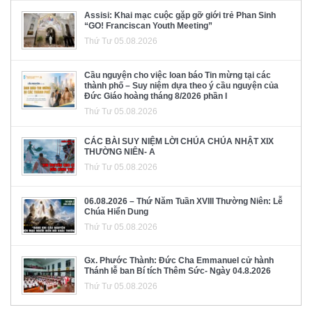
Assisi: Khai mạc cuộc gặp gỡ giới trẻ Phan Sinh
“GO! Franciscan Youth Meeting”
Thứ Tư 05.08.2026
Cầu nguyện cho việc loan báo Tin mừng tại các
thành phố – Suy niệm dựa theo ý cầu nguyện của
Đức Giáo hoàng tháng 8/2026 phần I
Thứ Tư 05.08.2026
CÁC BÀI SUY NIỆM LỜI CHÚA CHÚA NHẬT XIX
THƯỜNG NIÊN- A
Thứ Tư 05.08.2026
06.08.2026 – Thứ Năm Tuần XVIII Thường Niên: Lễ
Chúa Hiển Dung
Thứ Tư 05.08.2026
Gx. Phước Thành: Đức Cha Emmanuel cử hành
Thánh lễ ban Bí tích Thêm Sức- Ngày 04.8.2026
Thứ Tư 05.08.2026