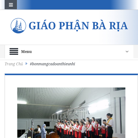
Menu
Trang Chủ
#bonmangcadoanthieunhi