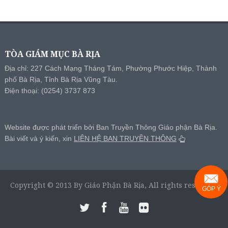
TÒA GIÁM MỤC BÀ RỊA
Địa chỉ: 227 Cách Mạng Tháng Tám, Phường Phước Hiệp, Thành
phố Bà Rịa, Tỉnh Bà Rịa Vũng Tàu.
Điện thoại: (0254) 3737 873
Website được phát triển bởi Ban Truyền Thông Giáo phận Bà Rịa.
Bài viết và ý kiến, xin
LIÊN HỆ BAN TRUYỀN THÔNG
Copyright © 2013 By Giáo Phận Bà Rịa, All rights reserved.
GÓP Ý