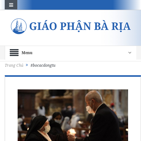
Menu
Trang Chủ
#bocacdongtu