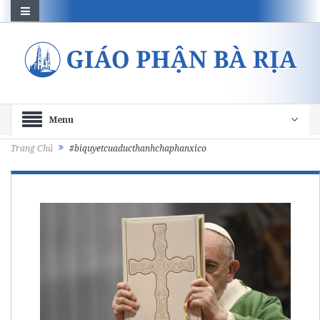
Menu
Trang Chủ
#biquyetcuaducthanhchaphanxico