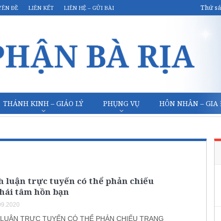
Thứ sá
YÊN ĐỀ
LIÊN KẾT
LIÊN HỆ – GỬI BÀI
THÁNH KINH – GIÁO LÝ
PHỤNG VỤ
HÔN NHÂN – GIA
h luận trực tuyến có thể phản chiếu
thái tâm hồn bạn
09.2020
H LUẬN TRỰC TUYẾN CÓ THỂ PHẢN CHIẾU TRẠNG