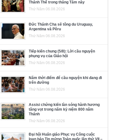
Thánh Thể trong tháng Tám này
Thứ Năm 06.08.2026
Đức Thánh Cha sẽ tông du Uruguay,
Argentina và Pêru
Thứ Năm 06.08.2026
Tiếp kiến chung (5/8): Lời cầu nguyện
phụng vụ của Giáo hội
Thứ Năm 06.08.2026
Năm thời điểm để cầu nguyện khi đang đi
trên đường
Thứ Năm 06.08.2026
Assisi chứng kiến làn sóng hành hương
tăng vọt trong năm kỷ niệm 800 năm
Thánh
Thứ Năm 06.08.2026
Đại hội Huấn giáo Phục vụ Công cuộc
loan báo Tin mừng Toàn quốc lần thứ VII –