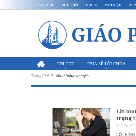
TRANG CHỦ
GIỚI THIỆU
MỤC VỤ
VĂN KIỆN
CHU
TIN TỨC
CHIA SẺ LỜI CHÚA
Trang Chủ
#bìnhluậntrựctuyến
Lời bìn
trạng 
Thứ Tư 30.
LỜI BÌN