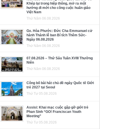
Khép lại trong hiệp thông, mở ra một
hướng đi mới cho công cuộc huấn giáo
Việt Nam
Thứ Năm 06.08.2026
Gx. Hòa Phước: Đức Cha Emmanuel cử
hành Thánh lễ ban Bí tích Thêm Sức-
Ngày 06.08.2026
Thứ Năm 06.08.2026
07.08.2026 – Thứ Sáu Tuần XVIII Thường
Niên
Thứ Năm 06.08.2026
Công bố bài hát chủ đề ngày Quốc tế Giới
trẻ 2027 tại Seoul
Thứ Tư 05.08.2026
Assisi: Khai mạc cuộc gặp gỡ giới trẻ
Phan Sinh “GO! Franciscan Youth
Meeting”
Thứ Tư 05.08.2026