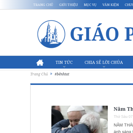
TRANG CHỦ
GIỚI THIỆU
MỤC VỤ
VĂN KIỆN
CHU
TIN TỨC
CHIA SẺ LỜI CHÚA
Trang Chủ
#bênhtat
Năm Th
Thứ Sáu 07
NĂM THÁN
ánh sáng 