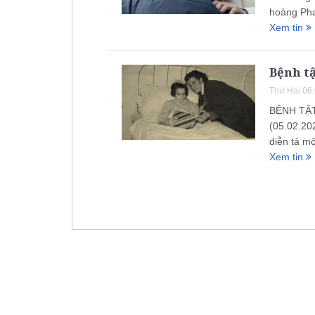
hoàng Pha
Xem tin
Bệnh tậ
Thứ Hai 06
BỆNH TẬ
(05.02.20
diễn tả m
Xem tin