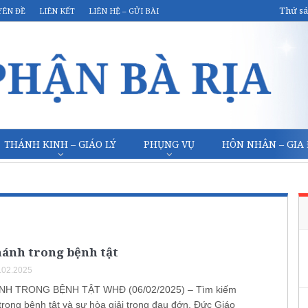
Thứ sá
YÊN ĐỀ
LIÊN KẾT
LIÊN HỆ – GỬI BÀI
THÁNH KINH – GIÁO LÝ
PHỤNG VỤ
HÔN NHÂN – GIA
ánh trong bệnh tật
.02.2025
H TRONG BỆNH TẬT WHĐ (06/02/2025) – Tìm kiếm
trong bệnh tật và sự hòa giải trong đau đớn. Đức Giáo