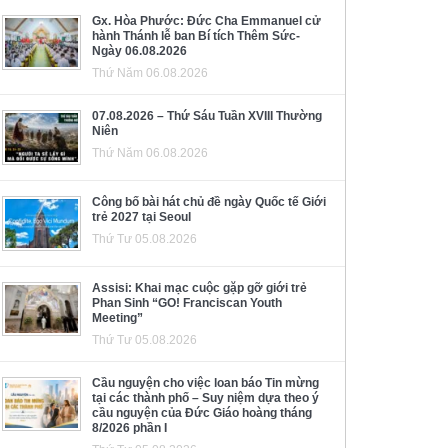
Gx. Hòa Phước: Đức Cha Emmanuel cử
hành Thánh lễ ban Bí tích Thêm Sức-
Ngày 06.08.2026
Thứ Năm 06.08.2026
07.08.2026 – Thứ Sáu Tuần XVIII Thường
Niên
Thứ Năm 06.08.2026
Công bố bài hát chủ đề ngày Quốc tế Giới
trẻ 2027 tại Seoul
Thứ Tư 05.08.2026
Assisi: Khai mạc cuộc gặp gỡ giới trẻ
Phan Sinh “GO! Franciscan Youth
Meeting”
Thứ Tư 05.08.2026
Cầu nguyện cho việc loan báo Tin mừng
tại các thành phố – Suy niệm dựa theo ý
cầu nguyện của Đức Giáo hoàng tháng
8/2026 phần I