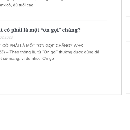
nxicô, dù tuổi cao
t có phải là một “ơn gọi” chăng?
.02.2023
T CÓ PHẢI LÀ MỘT “ƠN GỌI” CHĂNG? WHĐ
23) – Theo thông lệ, từ “Ơn gọi” thường được dùng để
ột sứ mạng, ví dụ như: Ơn gọ