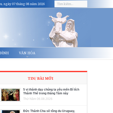
u, ngày 07 tháng 08 năm 2026
 ĐÌNH
VĂN HÓA
TIN/ BÀI MỚI
5 vị thánh dạy chúng ta yêu mến Bí tích
Thánh Thể trong tháng Tám này
Thứ Năm 06.08.2026
Đức Thánh Cha sẽ tông du Uruguay,