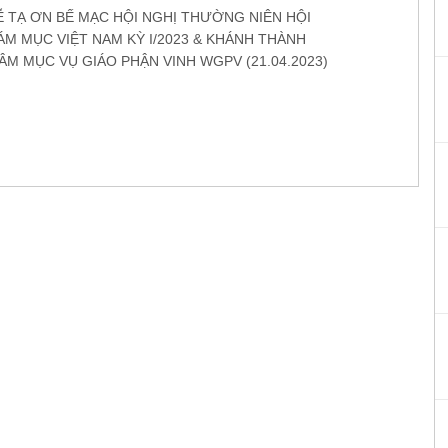
Ễ TẠ ƠN BẾ MẠC HỘI NGHỊ THƯỜNG NIÊN HỘI
M MỤC VIỆT NAM KỲ I/2023 & KHÁNH THÀNH
M MỤC VỤ GIÁO PHẬN VINH WGPV (21.04.2023)