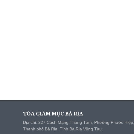
TÒA GIÁM MỤC BÀ RỊA
Địa chỉ: 227 Cách Mạng Tháng Tám, Phường Phước Hiệp
Thành phố Bà Rịa, Tỉnh Bà Rịa Vũng Tàu.