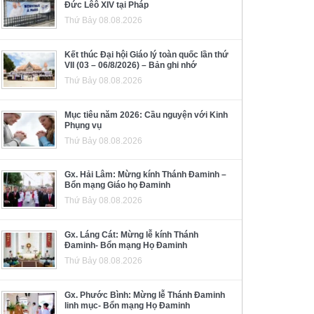
Đức Lêô XIV tại Pháp
Thứ Bảy 08.08.2026
Kết thúc Đại hội Giáo lý toàn quốc lần thứ
VII (03 – 06/8/2026) – Bản ghi nhớ
Thứ Bảy 08.08.2026
Mục tiêu năm 2026: Cầu nguyện với Kinh
Phụng vụ
Thứ Bảy 08.08.2026
Gx. Hải Lâm: Mừng kính Thánh Đaminh –
Bổn mạng Giáo họ Đaminh
Thứ Bảy 08.08.2026
Gx. Láng Cát: Mừng lễ kính Thánh
Đaminh- Bổn mạng Họ Đaminh
Thứ Bảy 08.08.2026
Gx. Phước Bình: Mừng lễ Thánh Đaminh
linh mục- Bổn mạng Họ Đaminh