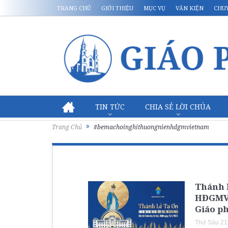
TRANG CHỦ
GIỚI THIỆU
MỤC VỤ
VĂN KIỆN
CHU
TIN TỨC
CHIA SẺ LỜI CHÚA
Trang Chủ
#bemachoinghithuongnienhdgmvietnam
Thánh 
HĐGMVN
Giáo p
Thứ Sáu 21