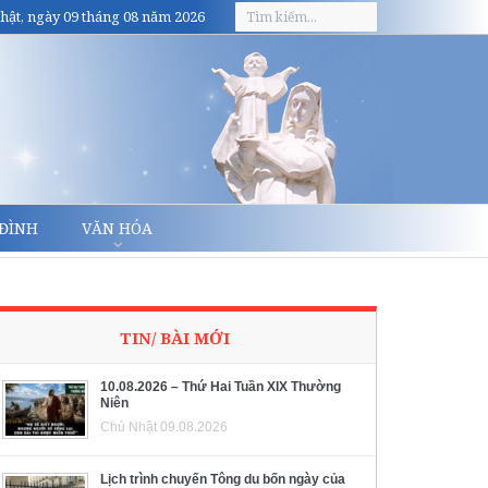
hật, ngày 09 tháng 08 năm 2026
 ĐÌNH
VĂN HÓA
TIN/ BÀI MỚI
10.08.2026 – Thứ Hai Tuần XIX Thường
Niên
Chủ Nhật 09.08.2026
Lịch trình chuyến Tông du bốn ngày của