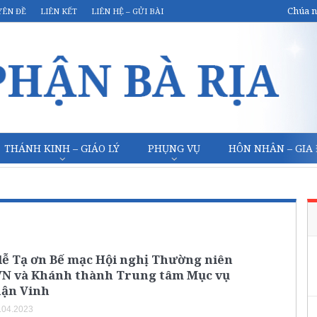
Chúa n
YÊN ĐỀ
LIÊN KẾT
LIÊN HỆ – GỬI BÀI
THÁNH KINH – GIÁO LÝ
PHỤNG VỤ
HÔN NHÂN – GIA
lễ Tạ ơn Bế mạc Hội nghị Thường niên
 và Khánh thành Trung tâm Mục vụ
hận Vinh
.04.2023