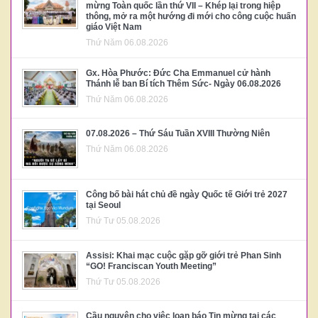
mừng Toàn quốc lần thứ VII – Khép lại trong hiệp
thông, mở ra một hướng đi mới cho công cuộc huấn
giáo Việt Nam
Thứ Năm 06.08.2026
Gx. Hòa Phước: Đức Cha Emmanuel cử hành
Thánh lễ ban Bí tích Thêm Sức- Ngày 06.08.2026
Thứ Năm 06.08.2026
07.08.2026 – Thứ Sáu Tuần XVIII Thường Niên
Thứ Năm 06.08.2026
Công bố bài hát chủ đề ngày Quốc tế Giới trẻ 2027
tại Seoul
Thứ Tư 05.08.2026
Assisi: Khai mạc cuộc gặp gỡ giới trẻ Phan Sinh
“GO! Franciscan Youth Meeting”
Thứ Tư 05.08.2026
Cầu nguyện cho việc loan báo Tin mừng tại các