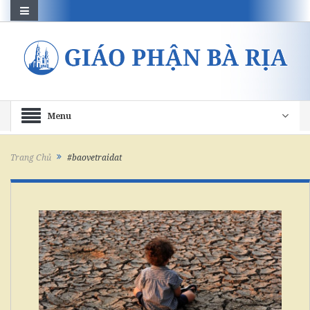
Menu
Trang Chủ
#baovetraidat