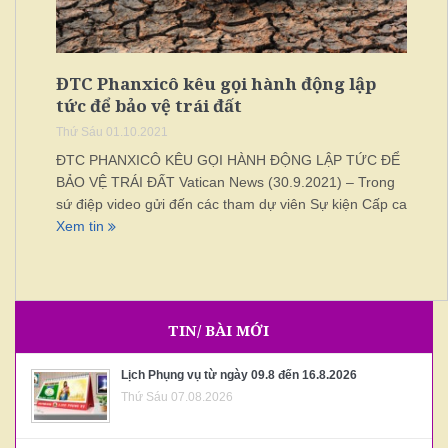
ĐTC Phanxicô kêu gọi hành động lập
tức để bảo vệ trái đất
Thứ Sáu 01.10.2021
ĐTC PHANXICÔ KÊU GỌI HÀNH ĐỘNG LẬP TỨC ĐỂ
BẢO VỆ TRÁI ĐẤT Vatican News (30.9.2021) – Trong
sứ điệp video gửi đến các tham dự viên Sự kiện Cấp ca
Xem tin
TIN/ BÀI MỚI
Lịch Phụng vụ từ ngày 09.8 đến 16.8.2026
Thứ Sáu 07.08.2026