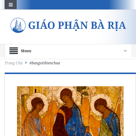
Menu
Trang Chủ
#bangoithienchua