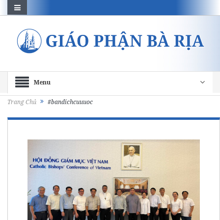
Menu
Trang Chủ
#bandichcuuuoc