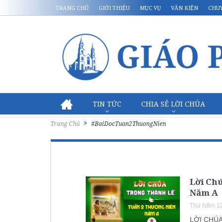
TRANG CHỦ
GIỚI THIỆU
MỤC VỤ
VĂN KIỆN
CHU
TIN TỨC
CHIA SẺ LỜI CHÚA
Trang Chủ
#BaiDocTuan2ThuongNien
Lời Chú
Năm A
Thứ Năm 12
LỜI CHÚA