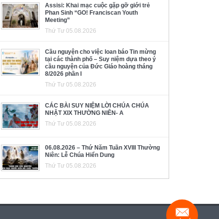
Assisi: Khai mạc cuộc gặp gỡ giới trẻ
Phan Sinh “GO! Franciscan Youth
Meeting”
Thứ Tư 05.08.2026
Cầu nguyện cho việc loan báo Tin mừng
tại các thành phố – Suy niệm dựa theo ý
cầu nguyện của Đức Giáo hoàng tháng
8/2026 phần I
Thứ Tư 05.08.2026
CÁC BÀI SUY NIỆM LỜI CHÚA CHÚA
NHẬT XIX THƯỜNG NIÊN- A
Thứ Tư 05.08.2026
06.08.2026 – Thứ Năm Tuần XVIII Thường
Niên: Lễ Chúa Hiển Dung
Thứ Tư 05.08.2026