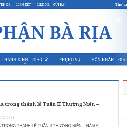
Thứ sá
YÊN ĐỀ
LIÊN KẾT
LIÊN HỆ – GỬI BÀI
THÁNH KINH – GIÁO LÝ
PHỤNG VỤ
HÔN NHÂN – GIA
a trong thánh lễ Tuần II Thường Niên –
.01.2023
 TRONG THÁNH LỄ TUẦN II THƯỜNG NIÊN – NĂM A